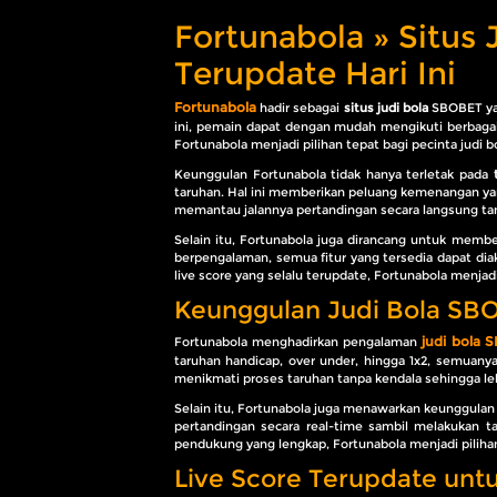
Fortunabola » Situs
Terupdate Hari Ini
Fortunabola
hadir sebagai
situs judi bola
SBOBET yan
ini, pemain dapat dengan mudah mengikuti berbagai p
Fortunabola menjadi pilihan tepat bagi pecinta judi
Keunggulan Fortunabola tidak hanya terletak pada
taruhan. Hal ini memberikan peluang kemenangan yan
memantau jalannya pertandingan secara langsung tanp
Selain itu, Fortunabola juga dirancang untuk mem
berpengalaman, semua fitur yang tersedia dapat di
live score yang selalu terupdate, Fortunabola menjadi
Keunggulan Judi Bola SBO
judi bola 
Fortunabola menghadirkan pengalaman
taruhan handicap, over under, hingga 1x2, semuany
menikmati proses taruhan tanpa kendala sehingga le
Selain itu, Fortunabola juga menawarkan keunggula
pertandingan secara real-time sambil melakukan t
pendukung yang lengkap, Fortunabola menjadi pilihan
Live Score Terupdate unt