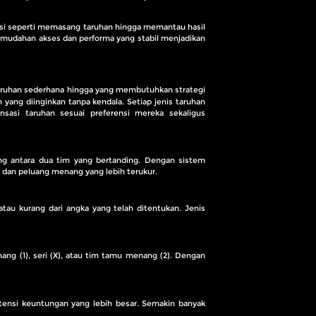
ksi seperti memasang taruhan hingga memantau hasil
kemudahan akses dan performa yang stabil menjadikan
 taruhan sederhana hingga yang membutuhkan strategi
ang diinginkan tanpa kendala. Setiap jenis taruhan
sasi taruhan sesuai preferensi mereka sekaligus
ang antara dua tim yang bertanding. Dengan sistem
 dan peluang menang yang lebih terukur.
au kurang dari angka yang telah ditentukan. Jenis
ang (1), seri (X), atau tim tamu menang (2). Dengan
nsi keuntungan yang lebih besar. Semakin banyak