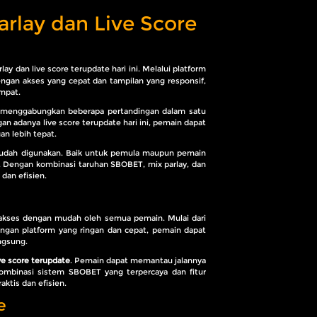
rlay dan Live Score
dan live score terupdate hari ini. Melalui platform
Dengan akses yang cepat dan tampilan yang responsif,
empat.
n menggabungkan beberapa pertandingan dalam satu
 adanya live score terupdate hari ini, pemain dapat
an lebih tepat.
 mudah digunakan. Baik untuk pemula maupun pemain
. Dengan kombinasi taruhan SBOBET, mix parlay, dan
 dan efisien.
diakses dengan mudah oleh semua pemain. Mulai dari
ungan platform yang ringan dan cepat, pemain dapat
ngsung.
ve score terupdate
. Pemain dapat memantau jalannya
kombinasi sistem SBOBET yang terpercaya dan fitur
ktis dan efisien.
e