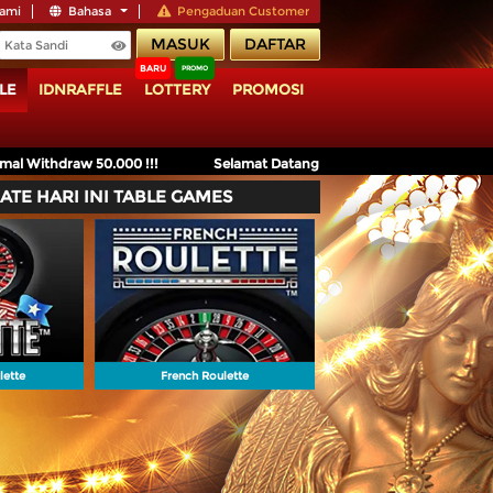
ami
Bahasa
Pengaduan Customer
DAFTAR
BARU
PROMO
LE
IDNRAFFLE
LOTTERY
PROMOSI
hdraw 50.000 !!!
Selamat Datang Di FORTUNABOLA. Nikmati Deposi
TE HARI INI TABLE GAMES
lette
French Roulette