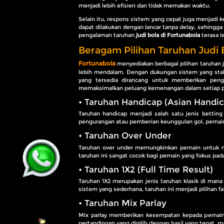
menjadi lebih efisien dan tidak memakan waktu.
Selain itu, respons sistem yang cepat juga menjad
dapat dilakukan dengan lancar tanpa delay, sehingg
pengalaman taruhan
judi bola di Fortunabola
terasa l
Beragam Pilihan Taruhan Judi 
Fortunabola
menyediakan berbagai pilihan taruhan 
lebih mendalam. Dengan dukungan sistem yang stabi
yang tersedia dirancang untuk memberikan penga
memaksimalkan peluang kemenangan dalam setiap p
• Taruhan Handicap (Asian Handic
Taruhan handicap menjadi salah satu jenis bettin
pengurangan atau pemberian keunggulan gol, pemain 
• Taruhan Over Under
Taruhan over under memungkinkan pemain untuk mem
taruhan ini sangat cocok bagi pemain yang fokus pa
• Taruhan 1X2 (Full Time Result)
Taruhan 1X2 merupakan jenis taruhan klasik di mana
sistem yang sederhana, taruhan ini menjadi pilihan 
• Taruhan Mix Parlay
Mix parlay memberikan kesempatan kepada pemain
pertandingan yang dipilih dengan hasil yang tepat, 