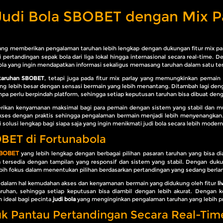
 Judi Bola SBOBET dengan Mix Pa
g memberikan pengalaman taruhan lebih lengkap dengan dukungan fitur mix parlay 
ertandingan sepak bola dari liga lokal hingga internasional secara real-time. 
 bola yang ingin mendapatkan informasi sekaligus memasang taruhan dalam satu t
taruhan SBOBET
, tetapi juga pada fitur mix parlay yang memungkinkan pemai
g lebih besar dengan sensasi bermain yang lebih menantang. Ditambah lagi dengan
a perlu berpindah platform, sehingga setiap keputusan taruhan bisa dibuat deng
berikan kenyamanan maksimal bagi para pemain dengan sistem yang stabil dan
akses dengan praktis sehingga pengalaman bermain menjadi lebih menyenangkan
 solusi lengkap bagi siapa saja yang ingin menikmati judi bola secara lebih modern
BET di Fortunabola
SBOBET
yang lebih lengkap dengan berbagai pilihan pasaran taruhan yang bisa 
a tersedia dengan tampilan yang responsif dan sistem yang stabil. Dengan duk
bih fokus dalam menentukan pilihan berdasarkan pertandingan yang sedang berla
n dalam hal kemudahan akses dan kenyamanan bermain yang didukung oleh fitur
li
aruhan, sehingga setiap keputusan bisa diambil dengan lebih akurat. Dengan 
 ideal bagi pecinta
judi bola
yang menginginkan pengalaman taruhan yang lebih pra
uk Pantau Pertandingan Secara Real-Tim