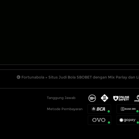
Fortunabola » Situs Judi Bola SBOBET dengan Mix Parlay dan Liv
Tanggung Jawab
Metode Pembayaran