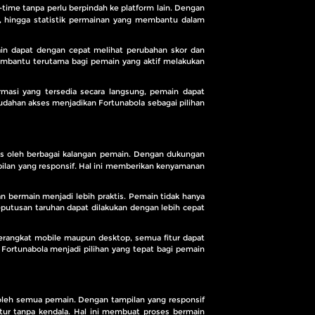
ime tanpa perlu berpindah ke platform lain. Dengan
u, hingga statistik permainan yang membantu dalam
in dapat dengan cepat melihat perubahan skor dan
embantu terutama bagi pemain yang aktif melakukan
asi yang tersedia secara langsung, pemain dapat
dahan akses menjadikan Fortunabola sebagai pilihan
es oleh berbagai kalangan pemain. Dengan dukungan
pilan yang responsif. Hal ini memberikan kenyamanan
bermain menjadi lebih praktis. Pemain tidak hanya
eputusan taruhan dapat dilakukan dengan lebih cepat
 perangkat mobile maupun desktop, semua fitur dapat
 Fortunabola menjadi pilihan yang tepat bagi pemain
oleh semua pemain. Dengan tampilan yang responsif
tur tanpa kendala. Hal ini membuat proses bermain