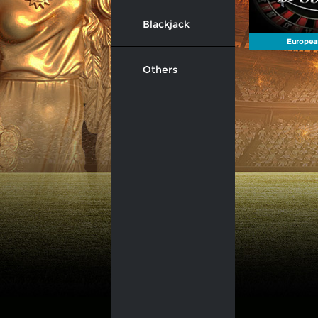
Blackjack
Europea
Others